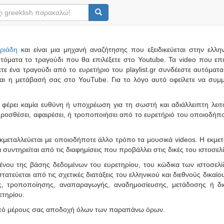
ριάδη
και είναι μια μηχανή αναζήτησης που εξειδικεύεται στην ελλη
υτόματα το τραγούδι που θα επιλέξετε στο Youtube. Τα video που επιλ
έγετε ένα τραγούδι από το ευρετήριο του playlist.gr συνδέεστε αυτόμα
ι η μετάβασή σας στο YouTube. Για το λόγο αυτό οφείλετε να συμ
ι δε φέρει καμία ευθύνη ή υποχρέωση για τη σωστή και αδιάλλειπτη λε
να προσθέσει, αφαιρέσει, ή τροποποιήσει από το ευρετήριό του οποιοδ
αι εκμεταλλεύεται με οποιοδήποτε άλλο τρόπο τα μουσικά videos. Η εκμ
ι συντηρείται από τις διαφημίσεις που προβάλλει στις δικές του ιστοσελί
ομένου της βάσης δεδομένων του ευρετηρίου, του κώδικα των ιστοσελ
οστατεύεται από τις σχετικές διατάξεις του ελληνικού και διεθνούς δικα
ής, τροποποίησης, αναπαραγωγής, αναδημοσίευσης, μετάδοσης ή δι
ετηρίου.
 από μέρους σας αποδοχή όλων των παραπάνω όρων.