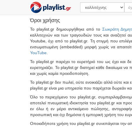
Όροι χρήσης
Το playlist.gr δημιουργήθηκε από το
Σωκράτη Δημητ
καλλιτεχνών και των τραγουδιών τους και αναζητεί α
Youtube, όχι από το playlist.gr. Τη στιγμή που επιλ
ενσωματωμένη (embedded) μορφή χωρίς να απαιτείτα
YouTube
.
Το playlist.gr παρέχει το ευρετήριό του ως έχει κα
ευρετηριάζει. Το playlist.gr διατηρεί κάθε δικαίωμα 
και χωρίς καμία προειδοποίηση.
Το playlist.gr δεν πωλεί, ούτε ενοικιάζει αλλά ούτε κ
playlist.gr είναι μια υπηρεσία που παρέχεται δωρεάν κα
Όλο το περιεχόμενο του playlist.gr, συμπεριλαμβαν
αποτελεί πνευματική ιδιοκτησία του playlist.gr και πρ
εν όλω ή εν μέρει αντικείμενο πώλησης, αντιγραφ
προσωπική και όχι δημόσια ή εμπορική χρήση του ευρ
Οποιαδήποτε χρήση του playlist.gr συνεπάγεται την