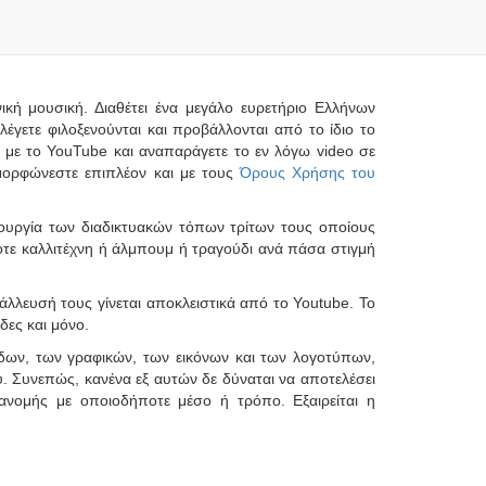
νική μουσική. Διαθέτει ένα μεγάλο ευρετήριο Ελλήνων
έγετε φιλοξενούνται και προβάλλονται από το ίδιο το
τα με το YouTube και αναπαράγετε το εν λόγω video σε
μορφώνεστε επιπλέον και με τους
Όρους Χρήσης του
ιτουργία των διαδικτυακών τόπων τρίτων τους οποίους
ήποτε καλλιτέχνη ή άλμπουμ ή τραγούδι ανά πάσα στιγμή
ετάλλευσή τους γίνεται αποκλειστικά από το Youtube. Το
δες και μόνο.
ίδων, των γραφικών, των εικόνων και των λογοτύπων,
ίου. Συνεπώς, κανένα εξ αυτών δε δύναται να αποτελέσει
ανομής με οποιοδήποτε μέσο ή τρόπο. Εξαιρείται η